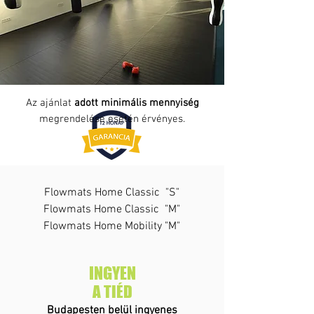
Az ajánlat
adott minimális mennyiség
megrendelése esetén érvényes.
Flowmats Home Classic "S"
Flowmats Home Classic "M"
Flowmats Home Mobility "M"
INGYEN
A TIÉD
Budapesten belül ingyenes