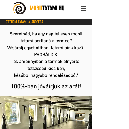
MOBIL
TATAMI
.
HU
OTTHONI TATAMI AJÁNDÉKBA
Szeretnéd, ha egy nap teljesen mobil
tatami borítaná a termed?
Vásárolj egyet otthoni tatamijaink közül,
PRÓBÁLD KI
és amennyiben a termék elnyerte
tetszésed kicsiben,
későbbi nagyobb rendelésedből*
100%-ban jóváírjuk az árát!